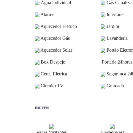
Água individual
Gás Canaliza
Alarme
Interfone
Aquecedor Elétrico
Jardim
Aquecedor Gás
Lavanderia
Aquecedor Solar
Portão Eletro
Box Despejo
Portaria 24horas
Cerca Eletrica
Seguranca 24
Circuito TV
Gramado
IMÓVEIS
Vagas Visitantes
Elevador(es)