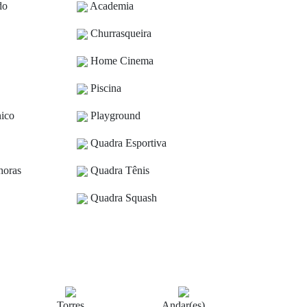
do
Academia
Churrasqueira
Home Cinema
Piscina
nico
Playground
Quadra Esportiva
horas
Quadra Tênis
Quadra Squash
Torres
Andar(es)