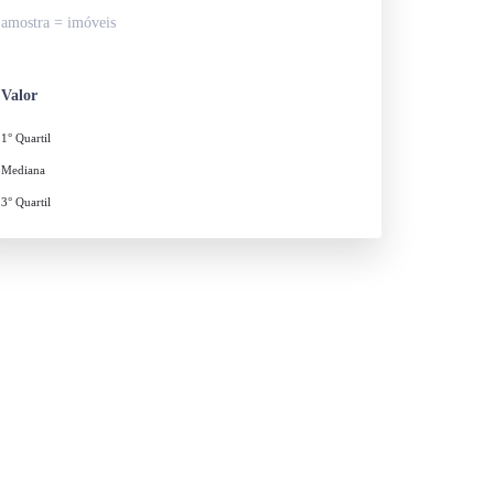
amostra = imóveis
Valor
1° Quartil
Mediana
3° Quartil